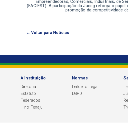
Empreendedoras, Comerciais, Industriais, de Se
(FACIEST). A participação da Juceg reforça o papel
promoção da competitividade dos
← Voltar para Notícias
A Instituição
Normas
Se
Diretoria
Leiloeiro Legal
Le
Estatuto
LGPD
Ju
Federados
R
Hino Fenaju
Tr