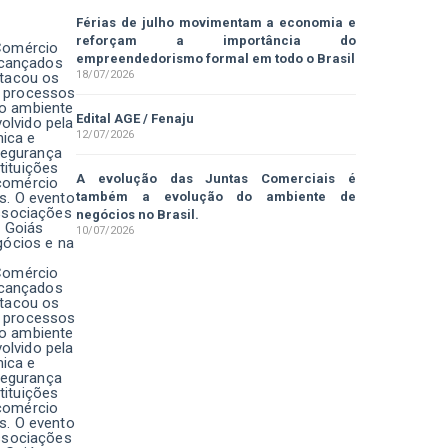
Férias de julho movimentam a economia e
reforçam a importância do
 Comércio
empreendedorismo formal em todo o Brasil
alcançados
18/07/2026
stacou os
s processos
 o ambiente
Edital AGE / Fenaju
olvido pela
12/07/2026
mica e
segurança
tituições
A evolução das Juntas Comerciais é
 comércio
os. O evento
também a evolução do ambiente de
Associações
negócios no Brasil.
e Goiás
10/07/2026
gócios e na
 Comércio
alcançados
stacou os
s processos
 o ambiente
olvido pela
mica e
segurança
tituições
 comércio
os. O evento
Associações