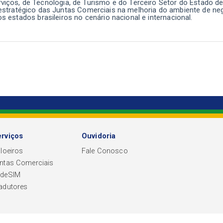
rviços, de Tecnologia, de Turismo e do Terceiro Setor do Estado d
 estratégico das Juntas Comerciais na melhoria do ambiente de ne
 estados brasileiros no cenário nacional e internacional.
rviços
Ouvidoria
iloeiros
Fale Conosco
ntas Comerciais
edeSIM
adutores