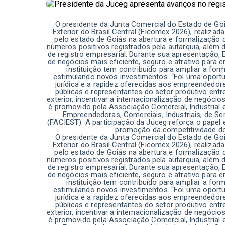
O presidente da Junta Comercial do Estado de Goiá
Exterior do Brasil Central (Ficomex 2026), realiz
pelo estado de Goiás na abertura e formalização 
números positivos registrados pela autarquia, além
de registro empresarial. Durante sua apresentação,
de negócios mais eficiente, seguro e atrativo para
instituição tem contribuído para ampliar a fo
estimulando novos investimentos. “Foi uma oport
jurídica e a rapidez oferecidas aos empreendedore
públicas e representantes do setor produtivo ent
exterior, incentivar a internacionalização de negóci
é promovido pela Associação Comercial, Industrial
Empreendedoras, Comerciais, Industriais, de Se
(FACIEST). A participação da Juceg reforça o papel
promoção da competitividade dos
O presidente da Junta Comercial do Estado de Goiá
Exterior do Brasil Central (Ficomex 2026), realiz
pelo estado de Goiás na abertura e formalização 
números positivos registrados pela autarquia, além
de registro empresarial. Durante sua apresentação,
de negócios mais eficiente, seguro e atrativo para
instituição tem contribuído para ampliar a fo
estimulando novos investimentos. “Foi uma oport
jurídica e a rapidez oferecidas aos empreendedore
públicas e representantes do setor produtivo ent
exterior, incentivar a internacionalização de negóci
é promovido pela Associação Comercial, Industrial