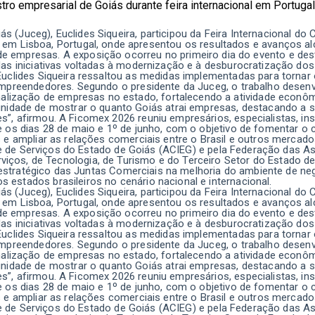
s (Juceg), Euclides Siqueira, participou da Feira Internacional do
ada em Lisboa, Portugal, onde apresentou os resultados e avanços 
de empresas. A exposição ocorreu no primeiro dia do evento e de
 das iniciativas voltadas à modernização e à desburocratização do
 Euclides Siqueira ressaltou as medidas implementadas para tornar
 empreendedores. Segundo o presidente da Juceg, o trabalho desenv
rmalização de empresas no estado, fortalecendo a atividade econô
unidade de mostrar o quanto Goiás atrai empresas, destacando a 
s”, afirmou. A Ficomex 2026 reuniu empresários, especialistas, ins
re os dias 28 de maio e 1º de junho, com o objetivo de fomentar o
os e ampliar as relações comerciais entre o Brasil e outros mercad
 e de Serviços do Estado de Goiás (ACIEG) e pela Federação das 
rviços, de Tecnologia, de Turismo e do Terceiro Setor do Estado d
 estratégico das Juntas Comerciais na melhoria do ambiente de ne
 estados brasileiros no cenário nacional e internacional.
s (Juceg), Euclides Siqueira, participou da Feira Internacional do
ada em Lisboa, Portugal, onde apresentou os resultados e avanços 
de empresas. A exposição ocorreu no primeiro dia do evento e de
 das iniciativas voltadas à modernização e à desburocratização do
 Euclides Siqueira ressaltou as medidas implementadas para tornar
 empreendedores. Segundo o presidente da Juceg, o trabalho desenv
rmalização de empresas no estado, fortalecendo a atividade econô
unidade de mostrar o quanto Goiás atrai empresas, destacando a 
s”, afirmou. A Ficomex 2026 reuniu empresários, especialistas, ins
re os dias 28 de maio e 1º de junho, com o objetivo de fomentar o
os e ampliar as relações comerciais entre o Brasil e outros mercad
 e de Serviços do Estado de Goiás (ACIEG) e pela Federação das 