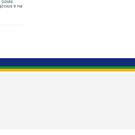
e Goiás
gócios e na